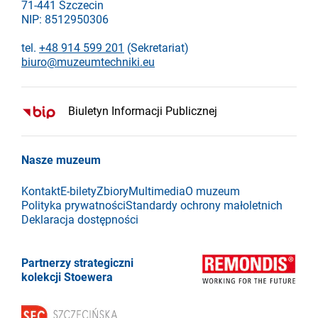
71-441 Szczecin
NIP: 8512950306
tel.
+48 914 599 201
(Sekretariat)
biuro@muzeumtechniki.eu
Biuletyn Informacji Publicznej
Nasze muzeum
Kontakt
E-bilety
Zbiory
Multimedia
O muzeum
Polityka prywatności
Standardy ochrony małoletnich
Deklaracja dostępności
Partnerzy strategiczni
kolekcji Stoewera